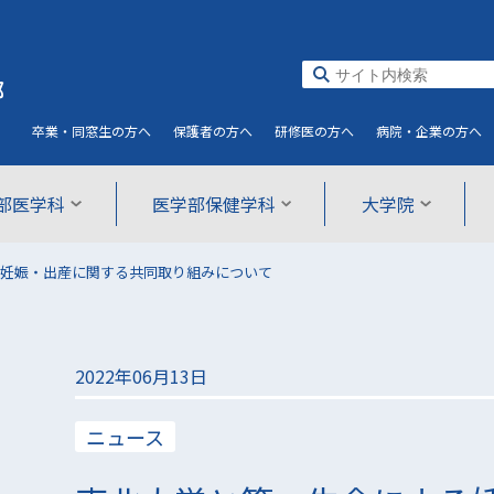
部
卒業・同窓生
の方へ
保護者
の方へ
研修医
の方へ
病院・企業
の方へ
部医学科
医学部保健学科
大学院
妊娠・出産に関する共同取り組みについて
2022年06月13日
ニュース