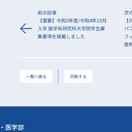
前の記事
次
【重要】令和5年度/令和4年10月
【
入学 医学系研究科大学院学生募
パ
集要項を掲載しました
フ
覚
一覧へ戻る
印刷する
・医学部