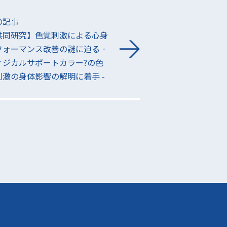
の記事
共同研究】色覚刺激による心身
フォーマンス改善の謎に迫る‐
ィジカルサポートカラー?の色
刺激の身体影響の解明に着手 -