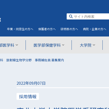
部
卒業・同窓生
の方へ
保護者
の方へ
研修医
の方へ
病院・企業
の方へ
部医学科
医学部保健学科
大学院
科 放射線生物学分野 事務補佐員 募集案内
2022年09月07日
採用情報