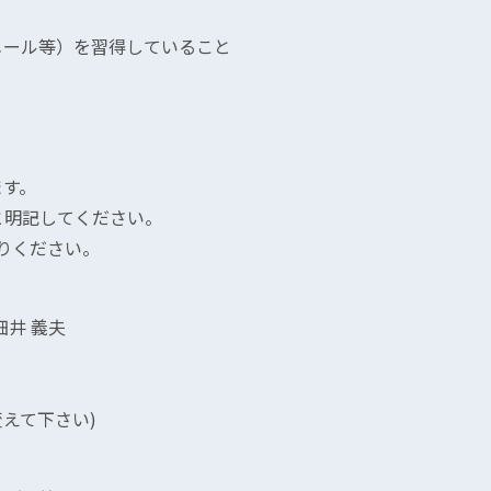
nt・メール等）を習得していること
す。
明記してください。
りください。
井 義夫
を@に変えて下さい)