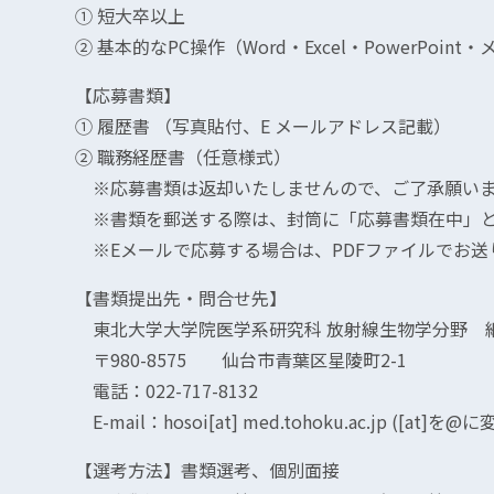
① 短大卒以上
② 基本的なPC操作（Word・Excel・PowerPoi
【応募書類】
① 履歴書 （写真貼付、E メールアドレス記載）
② 職務経歴書（任意様式）
※応募書類は返却いたしませんので、ご了承願いま
※書類を郵送する際は、封筒に「応募書類在中」と
※Eメールで応募する場合は、PDFファイルでお送
【書類提出先・問合せ先】
東北大学大学院医学系研究科 放射線生物学分野 細
〒980-8575 仙台市青葉区星陵町2-1
電話：022-717-8132
E-mail：hosoi[at] med.tohoku.ac.jp ([at]
【選考方法】書類選考、個別面接