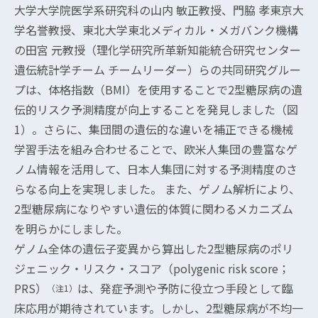
大学大学院医学系研究科の山内 敏正教授、門脇 孝東京大
学名誉教授、東北大学東北メディカル・メガバンク機構
の田宮 元教授（理化学研究所革新知能統合研究センター
遺伝統計学チーム チームリーダー）らの共同研究グルー
プは、体格指数（BMI）を使用することで2型糖尿病の遺
伝的リスク予測精度が向上することを発見しました（図
1）。さらに、集団間の遺伝的な違いを補正できる機械
学習手法を組み合わせることで、欧米人集団の豊富なゲ
ノム情報を活用して、日本人集団に対する予測精度のさ
らなる向上を実現しました。 また、ゲノム解析により、
2型糖尿病になりやすい遺伝的体質に関わるメカニズム
を明らかにしました。
ゲノム全体の遺伝子変異から算出した2型糖尿病のポリ
ジェニック・リスク・スコア（polygenic risk score；
PRS）
は、発症予測や予防に役立つ手段として臨
（注1）
床応用が期待されています。しかし、2型糖尿病が不均一