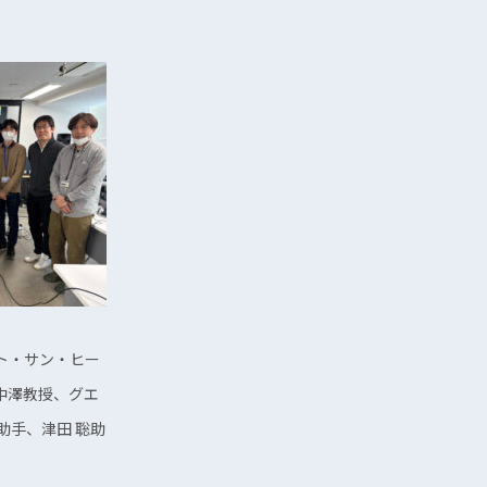
ト・サン・ヒー
中澤教授、グエ
助手、津田 聡助