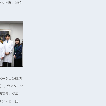
ヤット氏、張替
ベーション戦略
拠点）、ウアン・ソ
病院長、グエ
サン・ヒー氏、