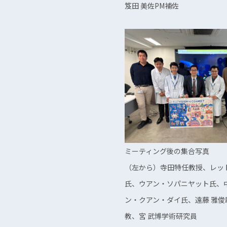
笈田 美佐PM補佐
ミーティング後の集合写真
（左から）寺田特任教授、レッ
氏、ウアン・ソパニヤット氏、
ン・クアン・ダイ氏、遠藤 雅俊
教、宮 武博学術研究員