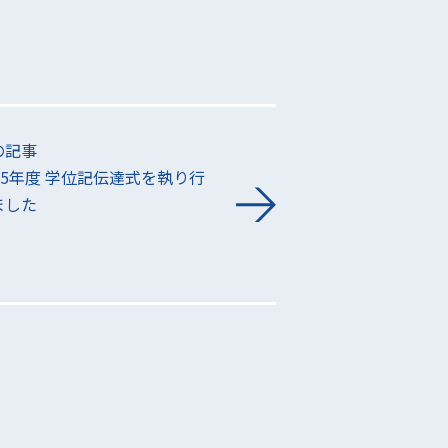
の記事
025年度 学位記伝達式を執り行
ました