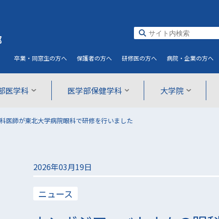
部
卒業・同窓生
の方へ
保護者
の方へ
研修医
の方へ
病院・企業
の方へ
部医学科
医学部保健学科
大学院
科医師が東北大学病院眼科で研修を行いました
2026年03月19日
ニュース