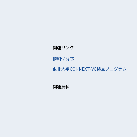
関連リンク
眼科学分野
東北大学COI-NEXT-VC拠点プログラム
関連資料