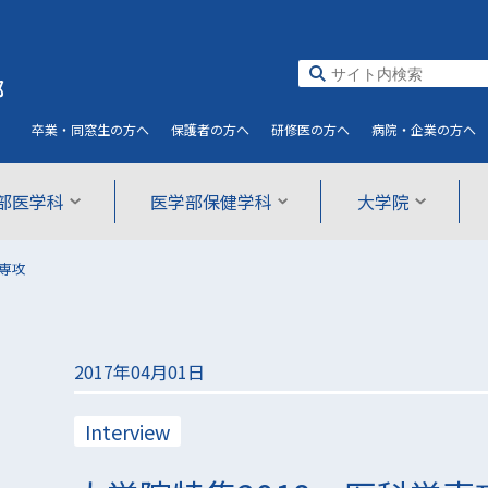
部
卒業・同窓生
の方へ
保護者
の方へ
研修医
の方へ
病院・企業
の方へ
部医学科
医学部保健学科
大学院
学専攻
2017年04月01日
Interview