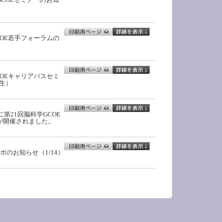
COE若手フォーラムの
）
COEキャリアパスセミ
先生）
に第21回脳科学GCOE
が開催されました。
ボのお知らせ（1/14）