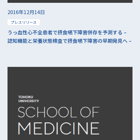
2016年12月14日
プレスリリース
うっ血性心不全患者で摂食嚥下障害併存を予測する –
認知機能と栄養状態検査で摂食嚥下障害の早期発見へ –