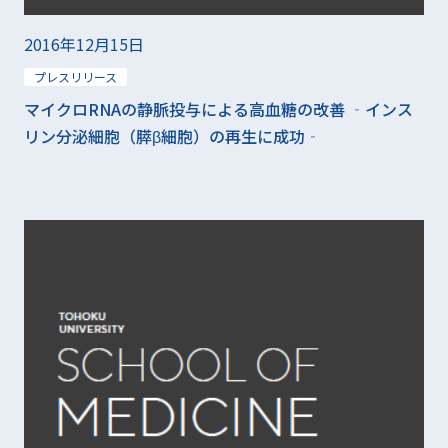
2016年12月15日
プレスリリース
マイクロRNAの静脈投与による高血糖の改善 ‐インス
リン分泌細胞（膵β細胞）の再生に成功‐